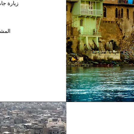
زيارة جام
المشي